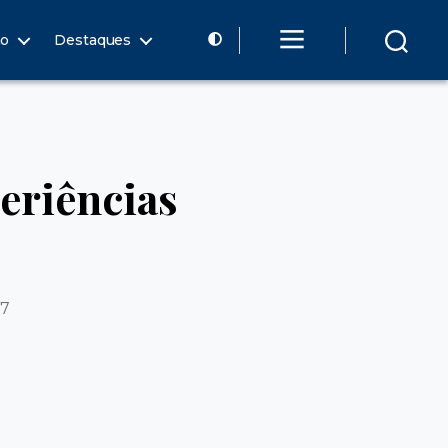
ão
Destaques
eriências
17