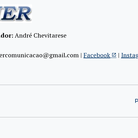
dor:
André Chevitarese
hercomunicacao@gmail.com |
Facebook
|
Insta
P