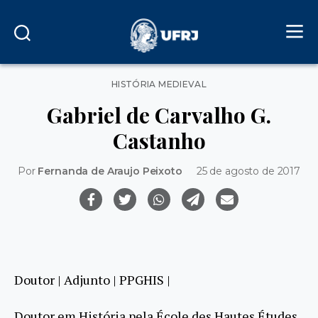
Categorias
HISTÓRIA MEDIEVAL
Gabriel de Carvalho G.
Castanho
Por
Fernanda de Araujo Peixoto
25 de agosto de 2017
Doutor | Adjunto | PPGHIS |
Doutor em História pela École des Hautes Études