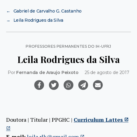
←
Gabriel de Carvalho G. Castanho
→
Leila Rodrigues da Silva
Categorias
PROFESSORES PERMANENTES DO IH-UFRJ
Leila Rodrigues da Silva
Por
Fernanda de Araujo Peixoto
25 de agosto de 2017
Doutora | Titular | PPGHC |
Curriculum Lattes
E-mail:
leila.rlk@gmail.com