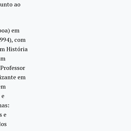
junto ao
sboa) em
1994), com
em História
em
 Professor
lizante em
 em
 e
mas:
s e
dos