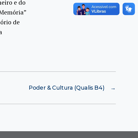
eiro e do
e Memória”
ório de
a
Poder & Cultura (Qualis B4)
→