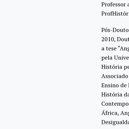
Professor 
ProfHistór
Pós-Doutor
2010, Dout
a tese “An
pela Univ
História p
Associado
Ensino de 
História d
Contempor
África, Ang
Desigualda