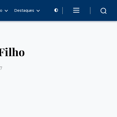
ão
Destaques
Filho
17