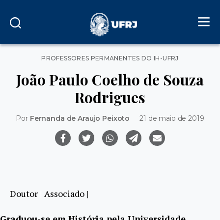
Categorias
PROFESSORES PERMANENTES DO IH-UFRJ
João Paulo Coelho de Souza
Rodrigues
Por
Fernanda de Araujo Peixoto
21 de maio de 2019
Doutor | Associado |
Graduou-se em História pela Universidade