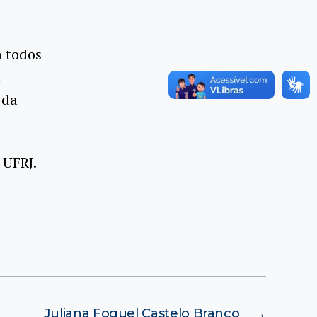
 todos
a
 da
 UFRJ.
Juliana Foguel Castelo Branco
→