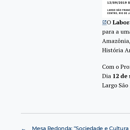
O
Labor
para a um
Amazônia,
História A
Com o Prof
Dia
12 de
Largo São 
←
Mesa Redonda: “Sociedade e Cultura 