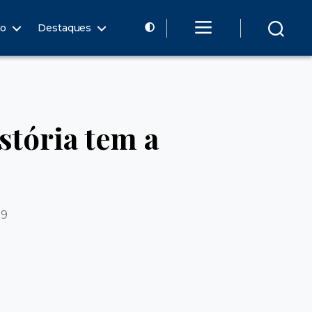
ão
Destaques
tória tem a
19