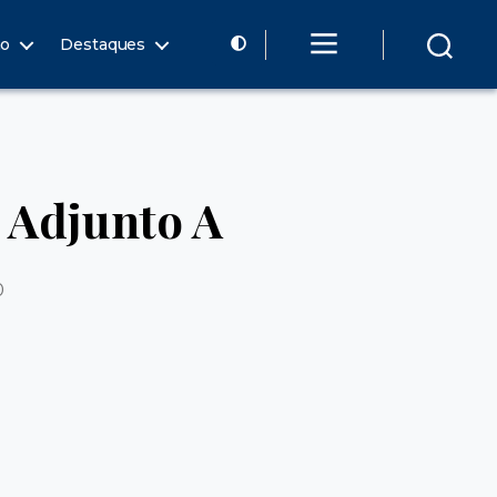
ão
Destaques
 Adjunto A
0