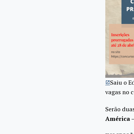
Saiu o E
vagas no 
Serão dua
América –