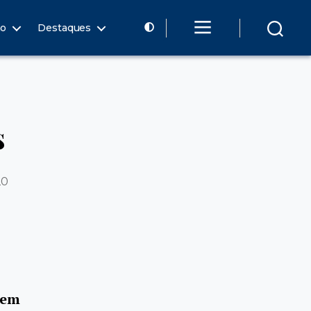
ão
Destaques
s
20
 em