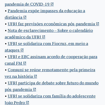
pandemia de COVID-19
•
Pandemia expõe impasses da educação a
distância
•
UFRJ faz previsões econômicas pós-pandemia
•
Nota de esclarecimento – Sobre o calendário
acadêmico da UFRJ
•
UFRJ se solidariza com Fiocruz, em meio a
ataques
•
UFRJ e EBC assinam acordo de cooperação para
canal FM
•
Consuni se reúne remotamente pela primeira
vez na história
•
UFRJ participa de debate sobre futuro do mundo
pós-pandemia
•
UFRJ se solidariza com família do adolescente
João Pedro