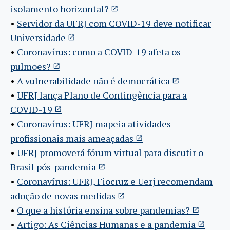
isolamento horizontal?
•
Servidor da UFRJ com COVID-19 deve notificar
Universidade
•
Coronavírus: como a COVID-19 afeta os
pulmões?
•
A vulnerabilidade não é democrática
•
UFRJ lança Plano de Contingência para a
COVID-19
•
Coronavírus: UFRJ mapeia atividades
profissionais mais ameaçadas
•
UFRJ promoverá fórum virtual para discutir o
Brasil pós-pandemia
•
Coronavírus: UFRJ, Fiocruz e Uerj recomendam
adoção de novas medidas
•
O que a história ensina sobre pandemias?
•
Artigo: As Ciências Humanas e a pandemia