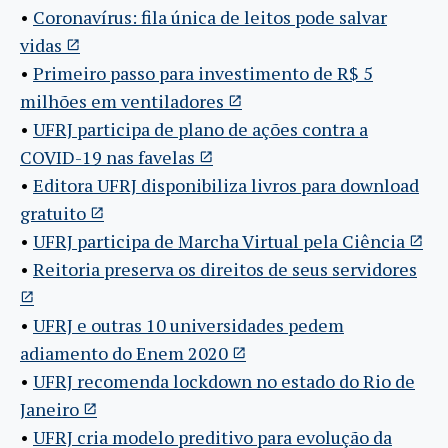
•
Coronavírus: fila única de leitos pode salvar
vidas
•
Primeiro passo para investimento de R$ 5
milhões em ventiladores
•
UFRJ participa de plano de ações contra a
COVID-19 nas favelas
•
Editora UFRJ disponibiliza livros para download
gratuito
•
UFRJ participa de Marcha Virtual pela Ciência
•
Reitoria preserva os direitos de seus servidores
•
UFRJ e outras 10 universidades pedem
adiamento do Enem 2020
•
UFRJ recomenda lockdown no estado do Rio de
Janeiro
•
UFRJ cria modelo preditivo para evolução da