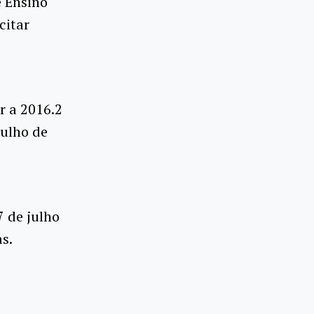
e Ensino
citar
r a 2016.2
julho de
7 de julho
as.