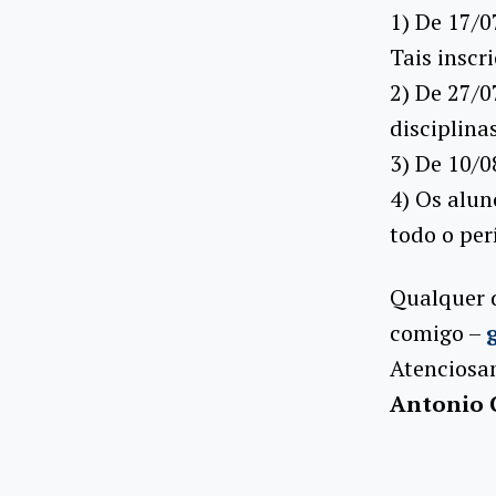
1) De 17/
Tais inscr
2) De 27/0
disciplina
3) De 10/0
4) Os alu
todo o per
Qualquer 
comigo –
Atenciosa
Antonio C