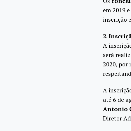
Os
conclu
em 2019 e 
inscrição 
2. Inscri
A inscriçã
será reali
2020, por 
respeitand
A inscriçã
até 6 de a
Antonio C
Diretor A