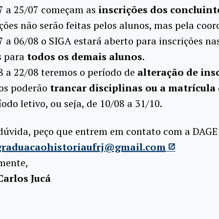
07 a 25/07 começam as
inscrições dos concluint
ições não serão feitas pelos alunos, mas pela coo
7 a 06/08 o SIGA estará aberto para inscrições na
s para
todos os demais alunos
.
8 a 22/08 teremos o período de
alteração de ins
nos poderão
trancar disciplinas ou a matrícula
íodo letivo, ou seja, de 10/08 a 31/10.
dúvida, peço que entrem em contato com a DAGE
graduacaohistoriaufrj@gmail.com
mente,
arlos Jucá