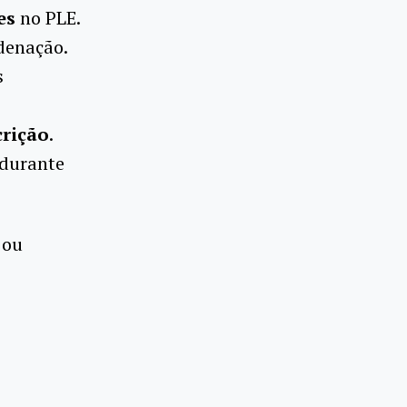
es
no PLE.
rdenação.
s
crição
.
durante
 ou