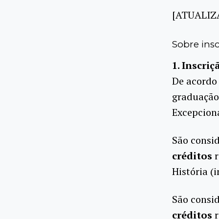
[ATUALIZ
Sobre insc
1. Inscri
De acordo
graduação,
Excepciona
São consi
créditos
r
História (
São consi
créditos
r