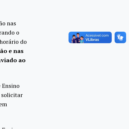
ção nas
erando o
 horário do
ção e nas
nviado ao
e Ensino
solicitar
gem