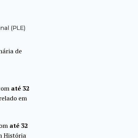
nal (PLE)
nária de
 com
até 32
arelado em
com
até 32
m História