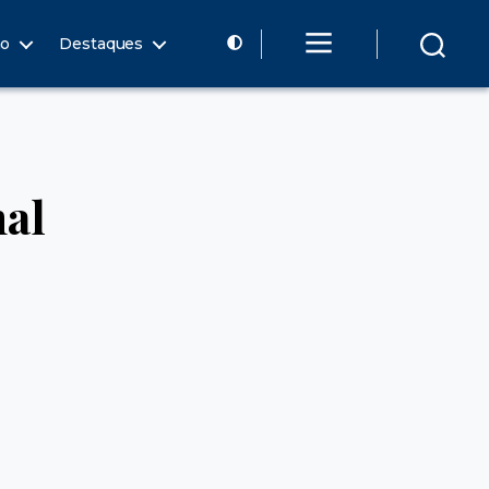
ão
Destaques
nal