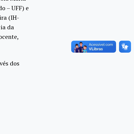
do – UFF) e
ira (IH-
ia da
ocente,
vés dos