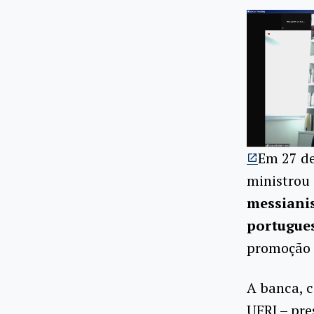
Em 27 de
ministrou 
messianis
portugues
promoção p
A banca, c
UFRJ – pre