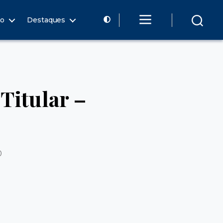
ão
Destaques
Titular –
0