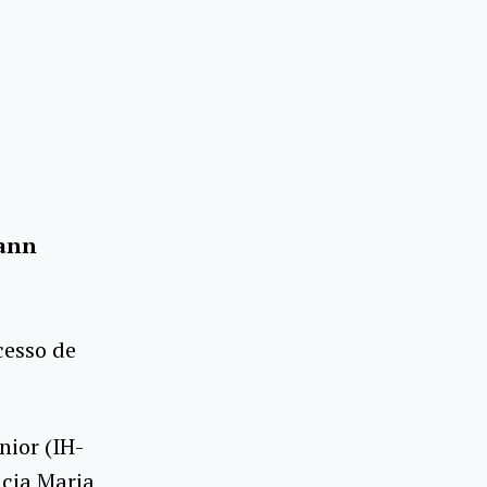
mann
cesso de
nior (IH-
úcia Maria