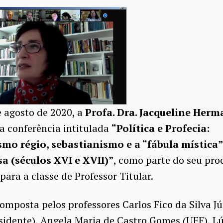
 agosto de 2020, a
Profa. Dra. Jacqueline Her
a conferência intitulada
“Política e Profecia:
mo régio, sebastianismo e a “fábula mística”
a (séculos XVI e XVII)”
, como parte do seu pro
ara a classe de Professor Titular.
omposta pelos professores Carlos Fico da Silva Jú
sidente), Angela Maria de Castro Gomes (UFF), L