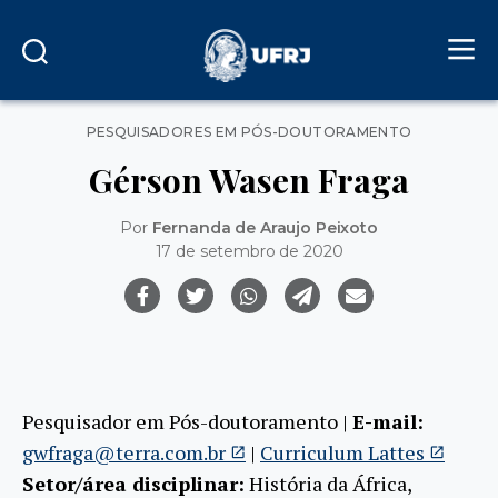
Categorias
PESQUISADORES EM PÓS-DOUTORAMENTO
Gérson Wasen Fraga
Por
Fernanda de Araujo Peixoto
17 de setembro de 2020
Pesquisador em Pós-doutoramento |
E-mail:
gwfraga@terra.com.br
|
Curriculum Lattes
Setor/área disciplinar:
História da África,