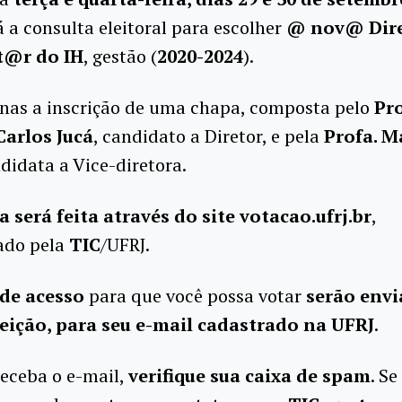
 a consulta eleitoral para escolher
@ nov@ Dir
t@r do IH
, gestão (
2020-2024
).
nas a inscrição de uma chapa, composta pelo
Pro
arlos Jucá
, candidato a Diretor, e pela
Profa. M
ndidata a Vice-diretora.
a será feita através do site votacao.ufrj.br
,
ado pela
TIC
/UFRJ.
de acesso
para que você possa votar
serão envi
leição, para seu e-mail cadastrado na UFRJ
.
eceba o e-mail,
verifique sua caixa de spam
. S