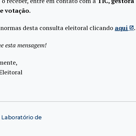
 o receber, entre em contato com a
TIC, gestora
e votação
.
 normas desta consulta eleitoral clicando
aqui
.
he esta mensagem!
mente,
leitoral
 Laboratório de