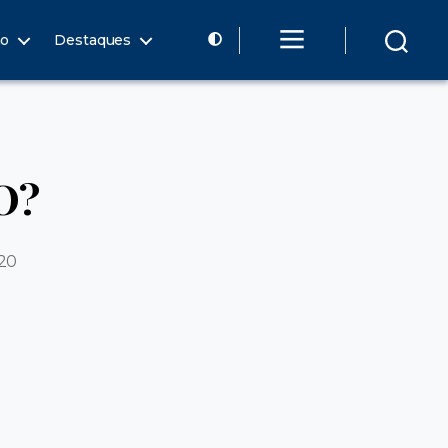
ão
Destaques
O?
20