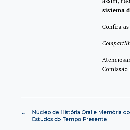
assim, não
sistema d
Confira as
Compartil
Atenciosa
Comissão E
←
Núcleo de História Oral e Memória do
Estudos do Tempo Presente