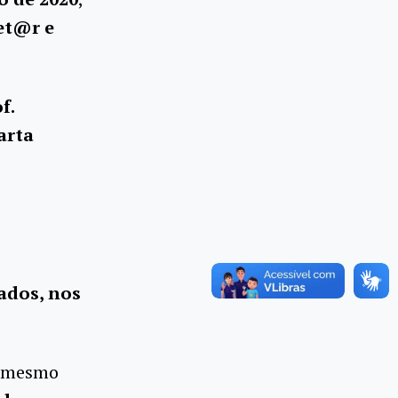
et@r e
f.
arta
ados, nos
e mesmo