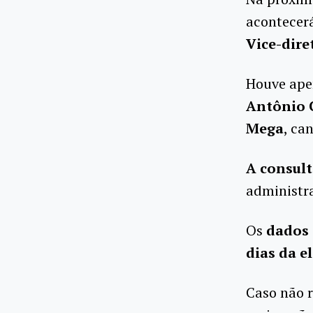
acontecerá
Vice-dire
Houve ape
Antônio C
Mega
, ca
A consult
administr
Os
dados 
dias da e
Caso não r