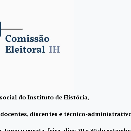
social do Instituto de História
,
docentes, discentes e técnico-administrativo
ma
terça e quarta-feira, dias 29 e 30 de setemb