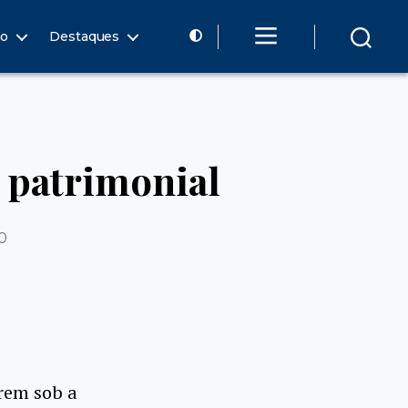
ão
Destaques
 patrimonial
0
rem sob a