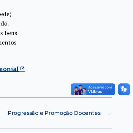
ede)
ado.
os bens
mentos
monial
Progressão e Promoção Docentes
→