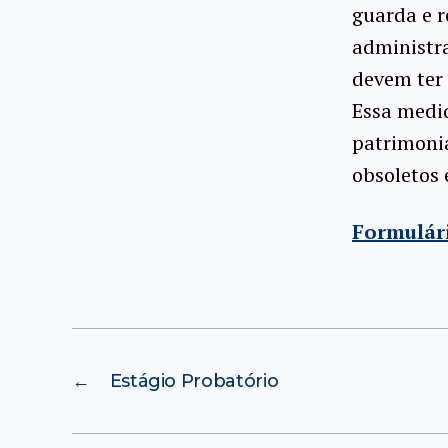
guarda e r
administr
devem ter 
Essa medid
patrimoni
obsoletos
Formulár
←
Estágio Probatório