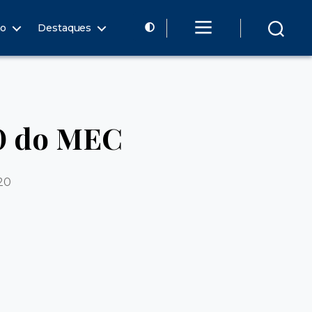
ão
Destaques
30 do MEC
20