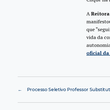
A
Reitora
manifestou
que “segui
vida da co
autonomia,
oficial d
←
Processo Seletivo Professor Substitut