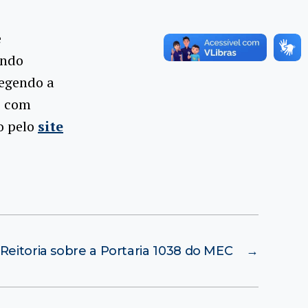
e
ando
tegendo a
, com
o pelo
site
Reitoria sobre a Portaria 1038 do MEC
→