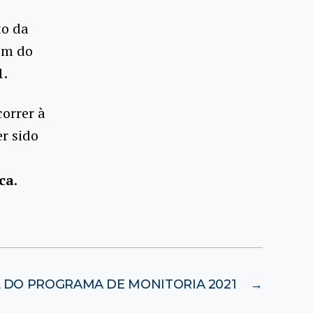
to da
dem do
1.
correr à
er sido
ica
.
L DO PROGRAMA DE MONITORIA 2021
→