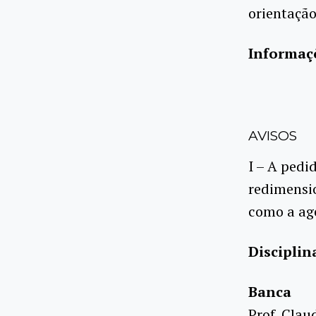
orientaçã
Informaç
AVISOS
I – A pedi
redimensio
como a age
Disciplina
Banca
Prof. Clau