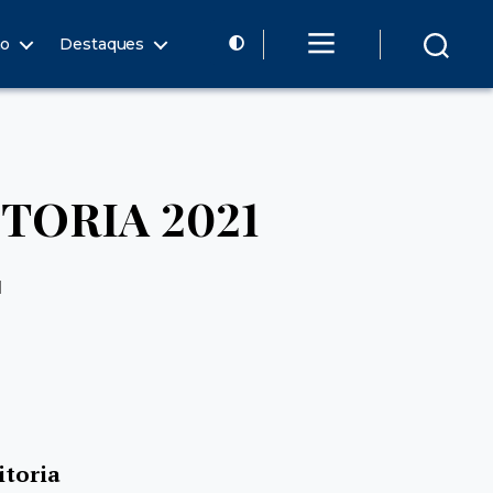
ão
Destaques
TORIA 2021
1
toria