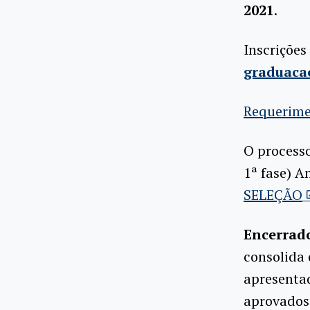
2021
.
Inscrições
graduaca
Requerime
O processo
1ª fase) 
SELEÇÃO
Encerrado
consolida 
apresentad
aprovados 