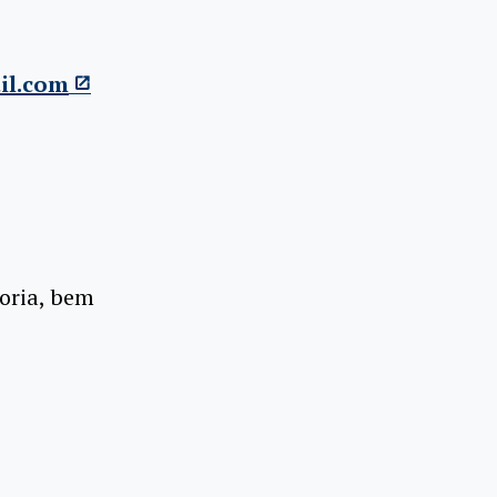
il.com
oria, bem