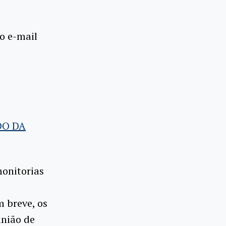
do e-mail
DO DA
monitorias
 breve, os
união de