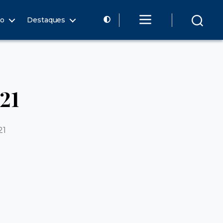
ão
Destaques
21
21