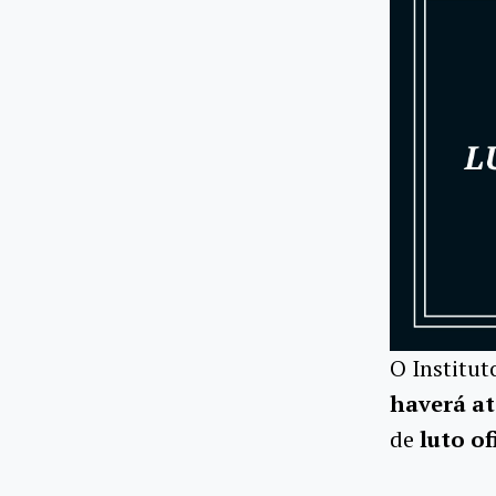
O Institut
haverá at
de
luto of