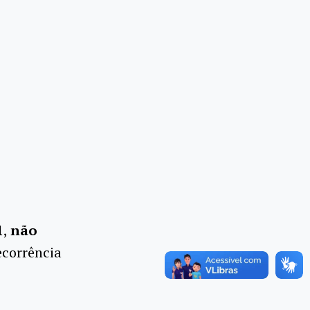
1
,
não
ecorrência