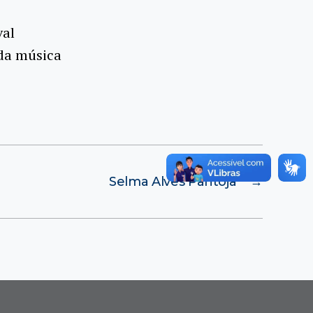
val
 da música
Selma Alves Pantoja
→