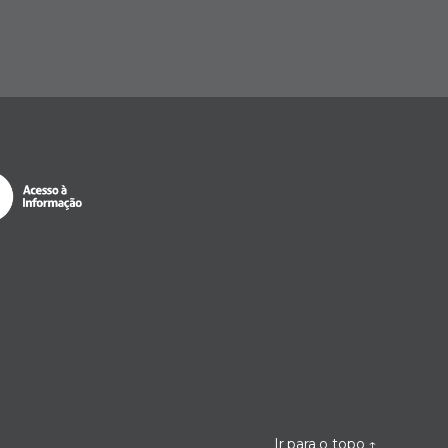
Ir para o topo
↑