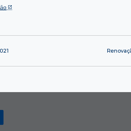
ção
021
Renovação