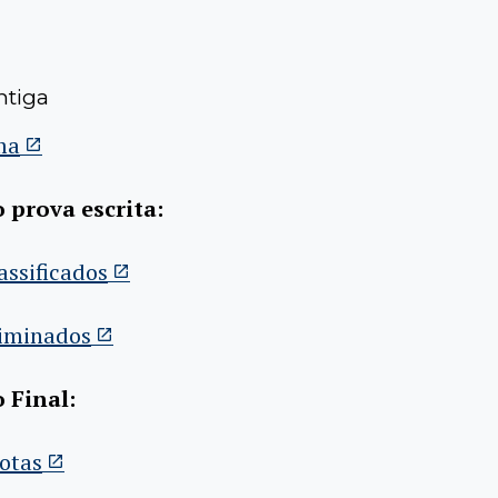
ntiga
ma
 prova escrita:
lassificados
liminados
 Final:
otas