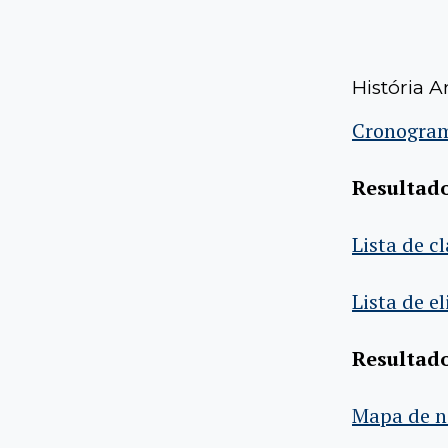
História A
Cronogra
Resultado
Lista de c
Lista de e
Resultado
Mapa de n