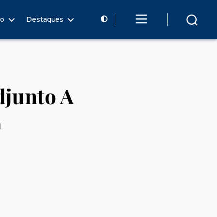
ão
Destaques
djunto A
1