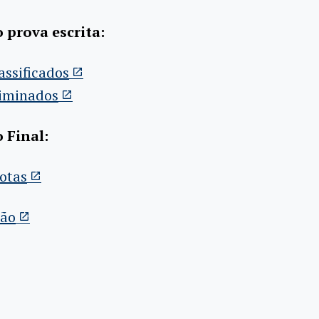
 prova escrita:
lassificados
liminados
 Final:
otas
ção