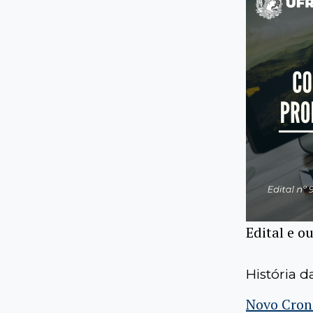
Edital e o
História d
Novo Cro