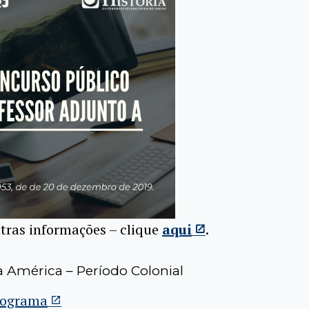
utras informações – clique
aqui
.
a América – Período Colonial
nograma