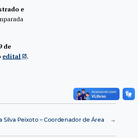
trado e
omparada
9 de
o
edital
.
a Silva Peixoto – Coordenador de Área
→