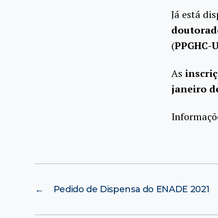
Já está di
doutorad
(
PPGHC-U
As
inscri
janeiro d
Informaçõ
←
Pedido de Dispensa do ENADE 2021