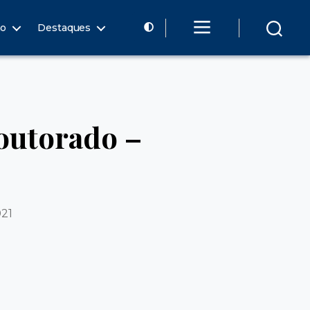
ão
Destaques
Doutorado –
021