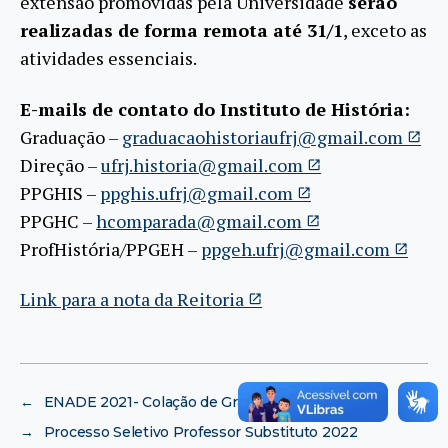
extensão promovidas pela Universidade
serão
realizadas de forma remota até 31/1
, exceto as
atividades essenciais.
E-mails de contato do Instituto de História:
Graduação –
graduacaohistoriaufrj@gmail.com
Direção –
ufrj.historia@gmail.com
PPGHIS –
ppghis.ufrj@gmail.com
PPGHC –
hcomparada@gmail.com
ProfHistória/PPGEH –
ppgeh.ufrj@gmail.com
Link para a nota da Reitoria
←
ENADE 2021- Colação de Grau
→
Processo Seletivo Professor Substituto 2022