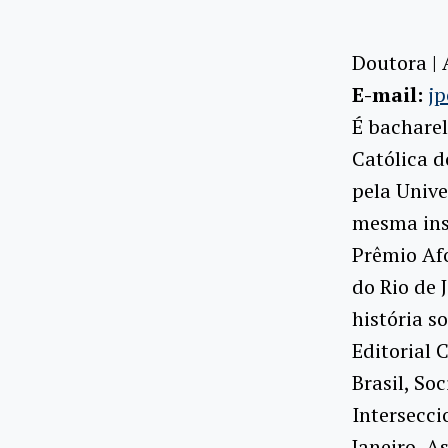
Doutora | 
E-mail:
jp
É bacharel
Católica d
pela Unive
mesma inst
Prêmio Af
do Rio de 
história s
Editorial 
Brasil, So
Intersecci
Janeiro, A