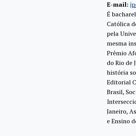
E-mail:
jp
É bacharel
Católica d
pela Unive
mesma inst
Prêmio Af
do Rio de 
história s
Editorial 
Brasil, So
Intersecci
Janeiro, A
e Ensino d