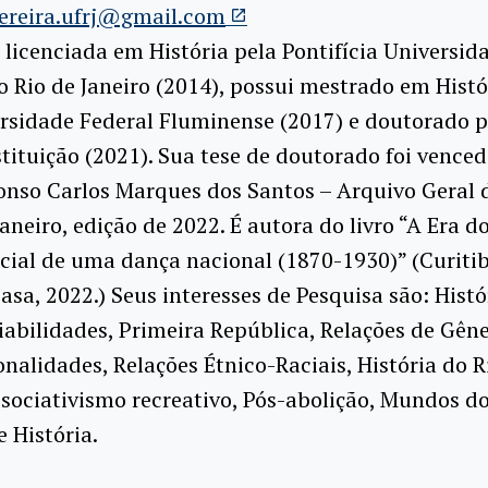
ereira.ufrj@gmail.com
 licenciada em História pela Pontifícia Universid
o Rio de Janeiro (2014), possui mestrado em Histó
rsidade Federal Fluminense (2017) e doutorado p
ituição (2021). Sua tese de doutorado foi vence
onso Carlos Marques dos Santos – Arquivo Geral 
Janeiro, edição de 2022. É autora do livro “A Era d
ocial de uma dança nacional (1870-1930)” (Curiti
Casa, 2022.) Seus interesses de Pesquisa são: Histó
ciabilidades, Primeira República, Relações de Gêne
onalidades, Relações Étnico-Raciais, História do R
ssociativismo recreativo, Pós-abolição, Mundos d
e História.