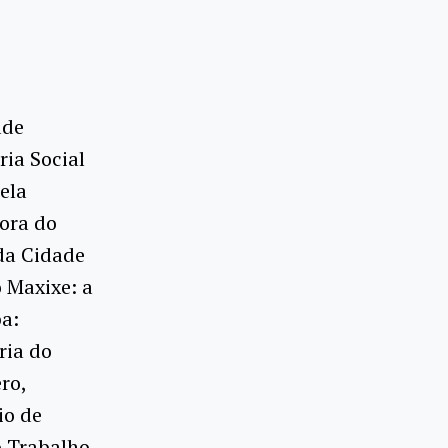
ade
ria Social
ela
dora do
da Cidade
o Maxixe: a
ba:
ria do
ro,
io de
o Trabalho