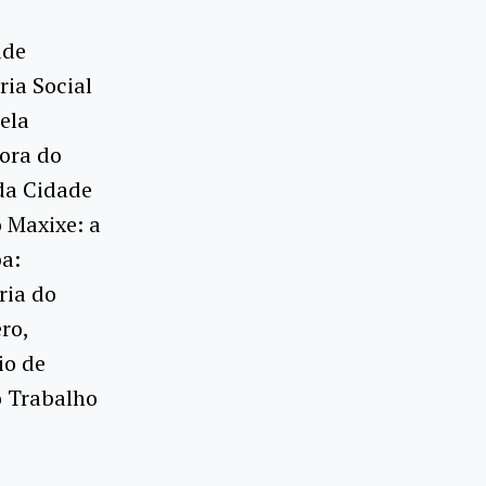
ade
ria Social
ela
dora do
da Cidade
o Maxixe: a
ba:
ria do
ro,
io de
o Trabalho