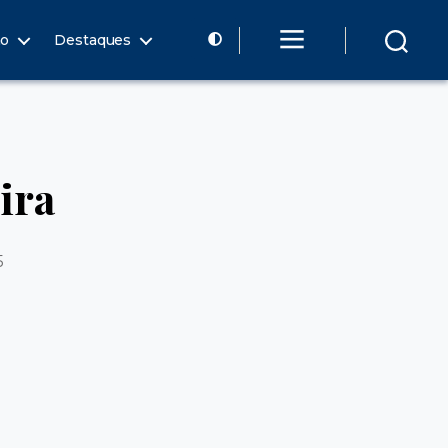
ão
Destaques
ira
5