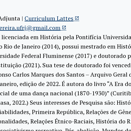
Adjunta |
Curriculum Lattes
ereira.ufrj@gmail.com
 licenciada em História pela Pontifícia Universid
o Rio de Janeiro (2014), possui mestrado em Histó
rsidade Federal Fluminense (2017) e doutorado p
ituição (2021). Sua tese de doutorado foi vence
onso Carlos Marques dos Santos – Arquivo Geral 
Janeiro, edição de 2022. É autora do livro “A Era d
ocial de uma dança nacional (1870-1930)” (Curiti
Casa, 2022.) Seus interesses de Pesquisa são: Histó
ciabilidades, Primeira República, Relações de Gêne
onalidades, Relações Étnico-Raciais, História do R
ssociativismo recreativo, Pós-abolição, Mundos d