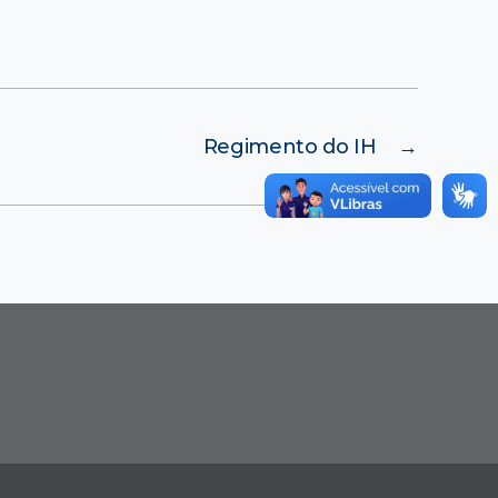
Regimento do IH
→