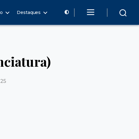
ão
Destaques
nciatura)
025