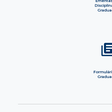
Ementas
Disciplin
Gradua
Formulár
Gradua