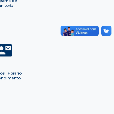
grama de
nitoria
os | Horário
endimento