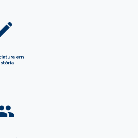
ciatura em
istória