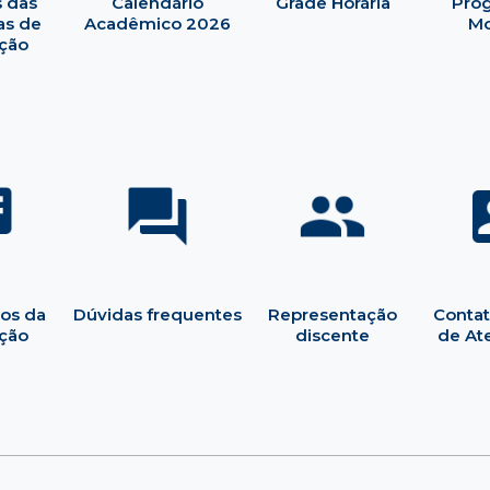
 das
Calendário
Grade Horária
Pro
as de
Acadêmico 2026
Mo
ção
ios da
Dúvidas frequentes
Representação
Contat
ção
discente
de At