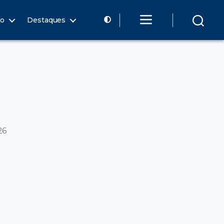
ão
Destaques
26