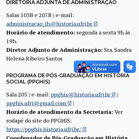
DIRETORIA ADJUNTA DE ADMINISTRAÇÃO
Salas 103B e 207B | e-mail:
administracao_ih@historia.ufrj.br
Horário de atendimento:
segunda a sexta 9h às
19h.
Diretor Adjunto de Administração:
Sra. Sandra
Helena Ribeiro Santos
PROGRAMA DE PÓS-GRADUAÇÃO EM HISTÓRIA
SOCIAL (PPGHIS)
Sala 205 | e-mail:
ppghis@historia.ufrj.br
|
ppghis.ufrj@gmail.com
|
Horário de atendimento da Secretaria:
Ver
rodapé do site do PPGHIS:
https://ppghis.historia.ufrj.br/
Coordenador de Pós-Graduação em História