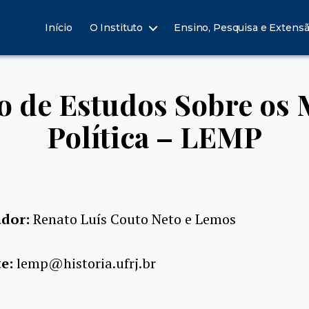
Início
O Instituto
Ensino, Pesquisa e Extens
o de Estudos Sobre os M
Política – LEMP
dor:
Renato Luís Couto Neto e Lemos
te:
lemp@historia.ufrj.br