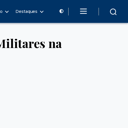
ão
Destaques
ilitares na