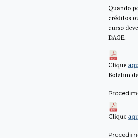
Quando po
créditos o
curso deve
DAGE.
Clique
aqu
Boletim d
Procedime
Clique
aqu
Procedime