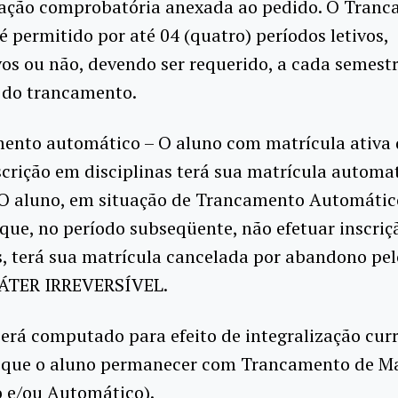
ção comprobatória anexada ao pedido. O Tran
 é permitido por até 04 (quatro) períodos letivos,
os ou não, devendo ser requerido, a cada semestr
 do trancamento.
mento automático – O aluno com matrícula ativa
scrição em disciplinas terá sua matrícula autom
 O aluno, em situação de Trancamento Automátic
que, no período subseqüente, não efetuar inscri
s, terá sua matrícula cancelada por abandono pe
ÁTER IRREVERSÍVEL.
erá computado para efeito de integralização curr
que o aluno permanecer com Trancamento de Ma
o e/ou Automático).