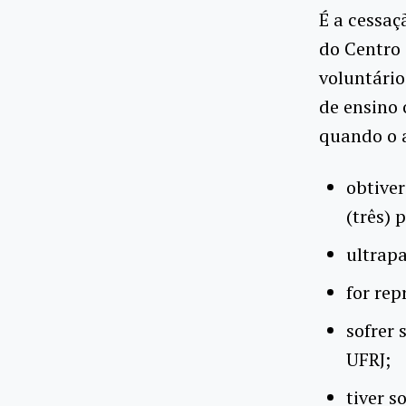
É a cessaç
do Centro 
voluntário
de ensino 
quando o 
obtiver
(três) 
ultrapa
for rep
sofrer 
UFRJ;
tiver s