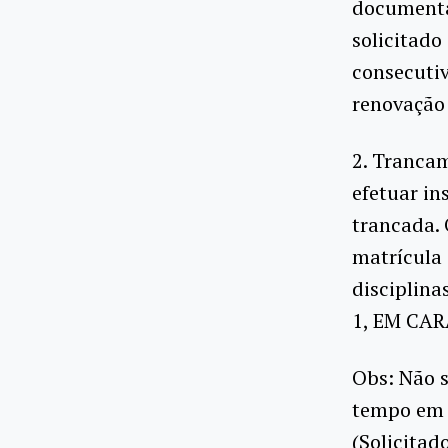
documenta
solicitado
consecutiv
renovação
2. Tranca
efetuar in
trancada.
matrícula 
disciplina
1, EM CAR
Obs: Não s
tempo em 
(Solicitad