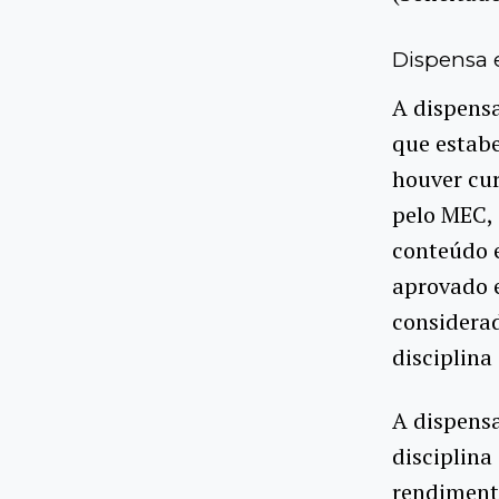
Dispensa e
A dispensa
que estab
houver cu
pelo MEC,
conteúdo e
aprovado 
considerad
disciplina
A dispensa
disciplina
rendimento