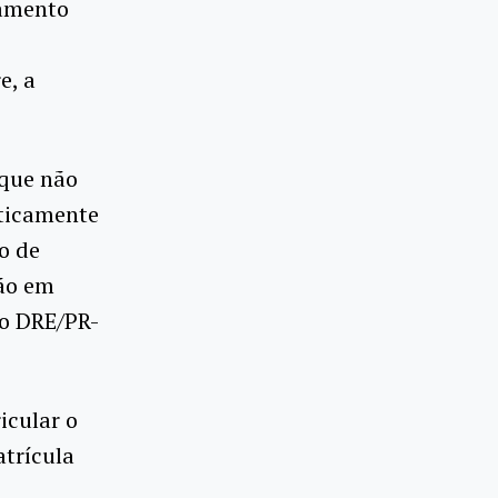
camento
e, a
 que não
aticamente
o de
ção em
lo DRE/PR-
icular o
trícula