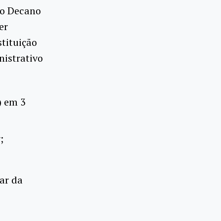
ao Decano
er
stituição
nistrativo
) em 3
;
nar da