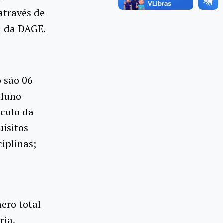
através de
a da DAGE.
 são 06
aluno
ículo da
isitos
ciplinas;
ero total
ria.