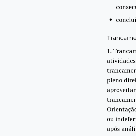
consec
conclui
Trancamen
1. Trancam
atividades
trancament
pleno dire
aproveitam
trancamen
Orientaçã
ou indefer
após análi