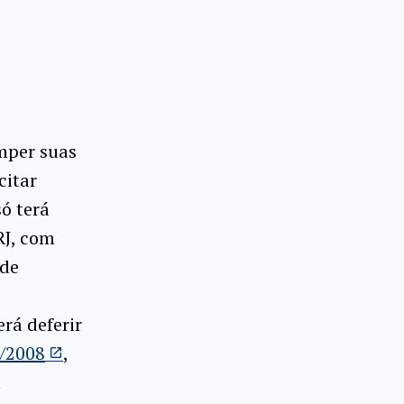
omper suas
citar
ó terá
RJ, com
 de
rá deferir
3/2008
,
a