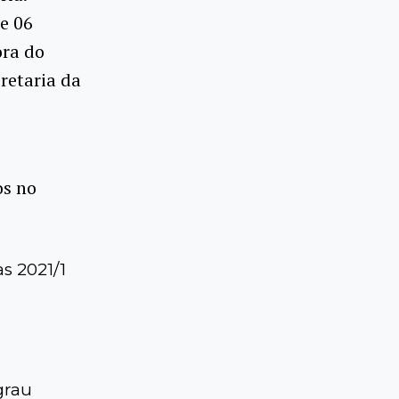
e 06
ora do
cretaria da
os no
s 2021/1
grau