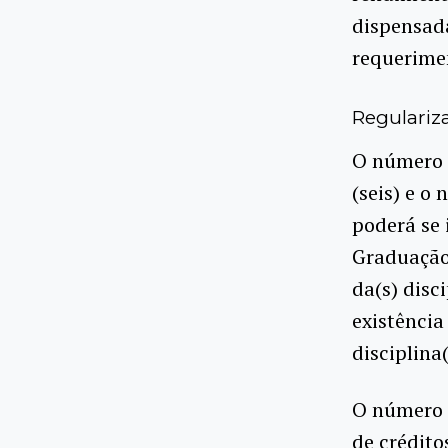
dispensada
requerimen
Regulariza
O número 
(seis) e o
poderá se 
Graduação 
da(s) disc
existência
disciplina(
O número d
de crédito