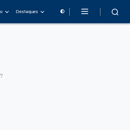
ão
Destaques
17