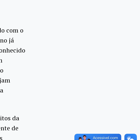
do com o
no já
conhecido
m
do
ejam
ma
itos da
ente de
s