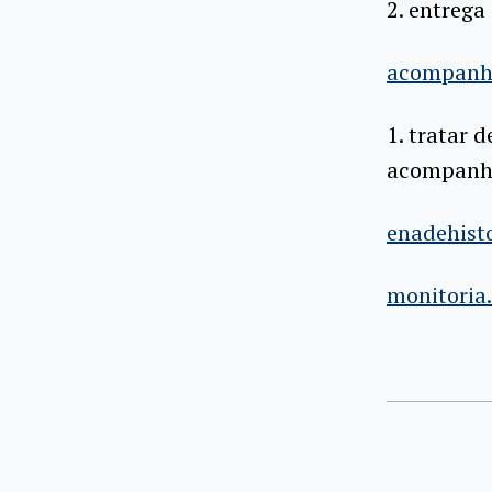
2. entrega
acompanh
1. tratar
acompanha
enadehist
monitoria