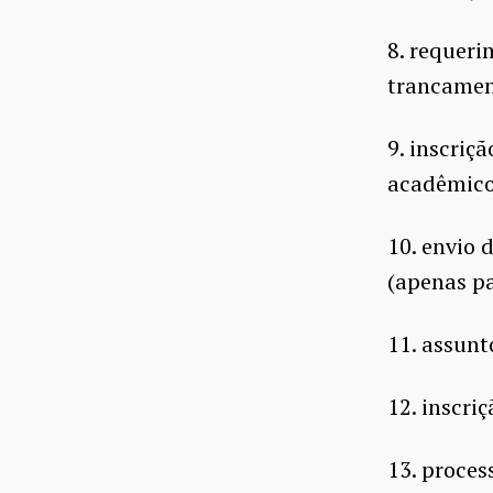
8. requeri
trancament
9. inscriç
acadêmico 
10. envio
(apenas pa
11. assunt
12. inscri
13. proces