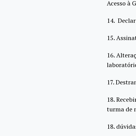
Acesso à 
14. Decla
15. Assina
16. Altera
laboratóri
17. Destr
18. Recebi
turma de 
18. dúvida