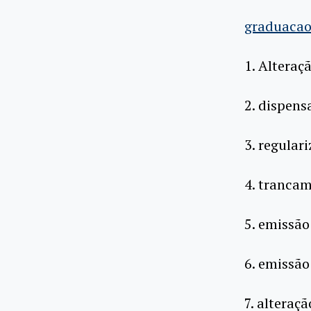
graduacao
1. Alteraç
2. dispens
3. regular
4. tranca
5. emissão
6. emissão
7. alteraç