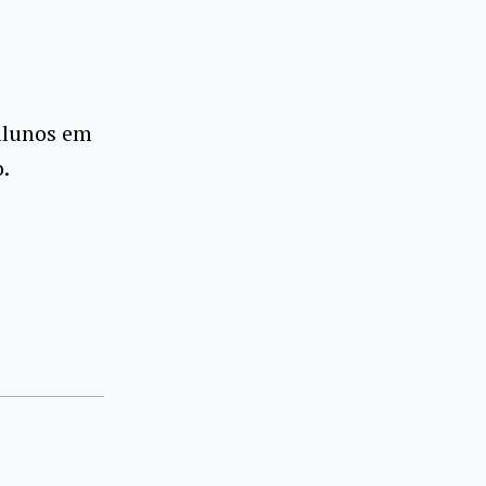
alunos em
.