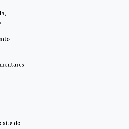
la,
)
ento
ementares
 site do