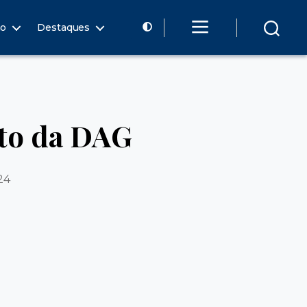
ão
Destaques
nto da DAG
24