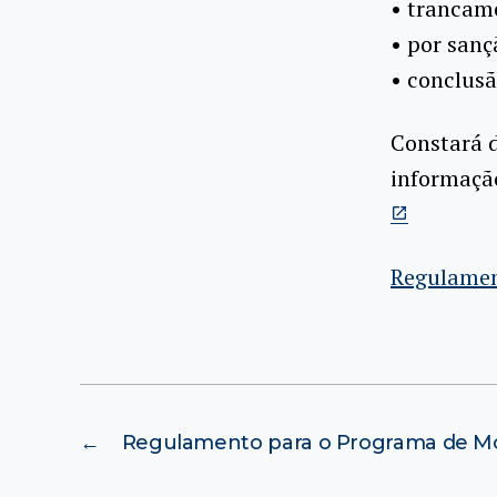
• trancam
• por sanç
• conclusã
Constará d
informação
Regulamen
←
Regulamento para o Programa de Mo