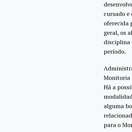
desenvolve
cursado e 
oferecida 
geral, os 
disciplina
período.
Administra
Monitoria 
Há a possi
modalidad
alguma bol
relacionad
para o Mon