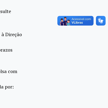
sulte
 à Direção
prazos
olsa com
a por: