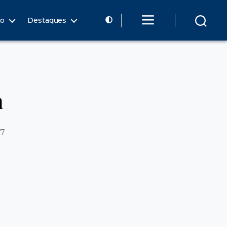
ão
Destaques
a
17