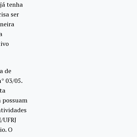
 já tenha
isa ser
aneira
a
tivo
a de
° 03/05.
ta
já possuam
atividades
H/UFRJ
io. O