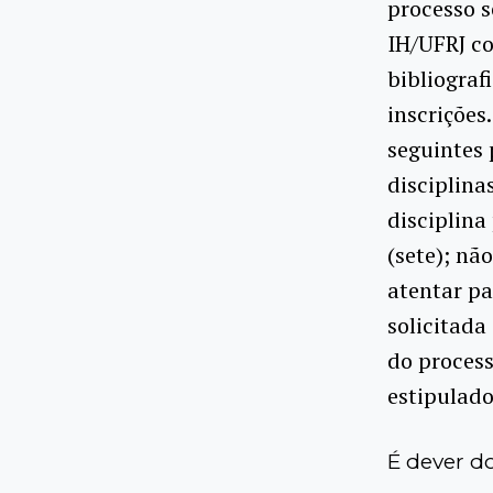
processo s
IH/UFRJ co
bibliograf
inscrições
seguintes 
disciplina
disciplina
(sete); nã
atentar pa
solicitada
do process
estipulado
É dever d