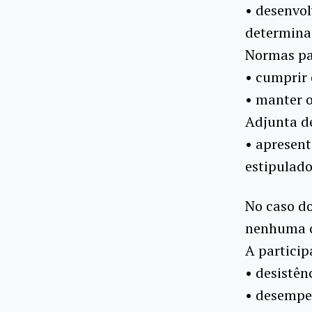
• desenvol
determina
Normas pa
• cumprir 
• manter o
Adjunta d
• apresent
estipulado
No caso do
nenhuma o
A particip
• desistên
• desempen