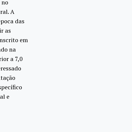
 no
ral. A
 época das
ir as
inscrito em
ado na
ior a 7,0
teressado
ntação
specífico
al e