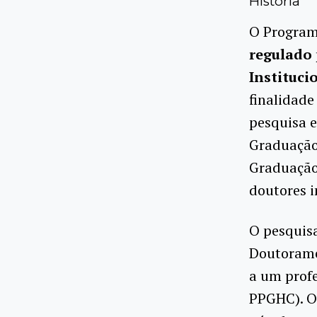
História
O Program
regulado
Instituci
finalidade
pesquisa e
Graduação
Graduação
doutores i
O pesquis
Doutorame
a um prof
PPGHC). O 