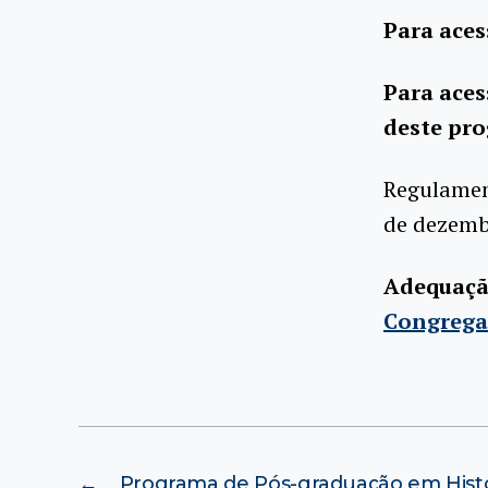
Para aces
Para aces
deste pro
Regulamen
de dezemb
Adequaçã
Congrega
←
Programa de Pós-graduação em Histór