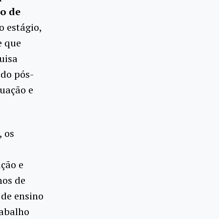
o de
o estágio,
e que
uisa
 do pós-
uação e
, os
ção e
nos de
 de ensino
rabalho