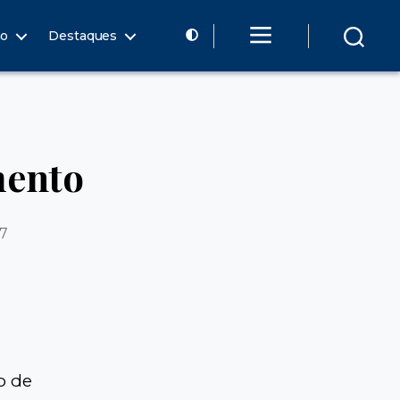
ão
Destaques
mento
17
o de