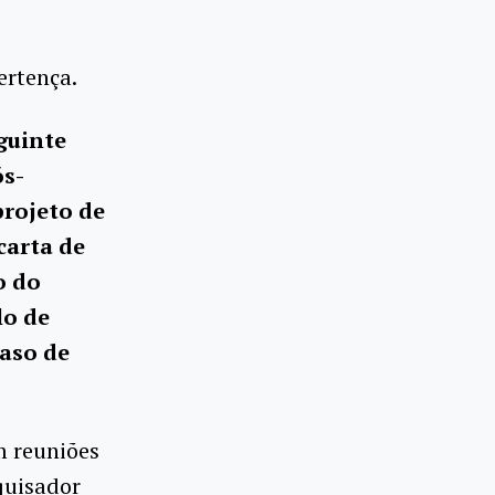
ertença.
guinte
s-
projeto de
carta de
o do
lo de
caso de
m reuniões
quisador