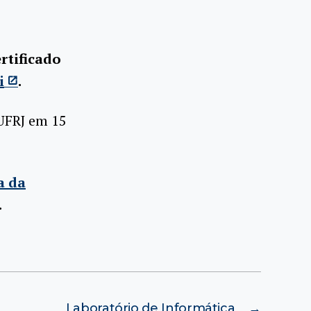
ertificado
i
.
UFRJ em 15
a da
.
Laboratório de Informática
→