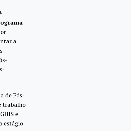
é
Programa
or
entar a
s-
ós-
s-
a de Pós-
e trabalho
PGHIS e
o estágio