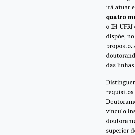
irá atuar 
quatro me
o IH-UFRJ 
dispõe, no
proposto. 
doutorand
das linhas
Distinguem
requisitos
Doutorame
vínculo in
doutoramen
superior d