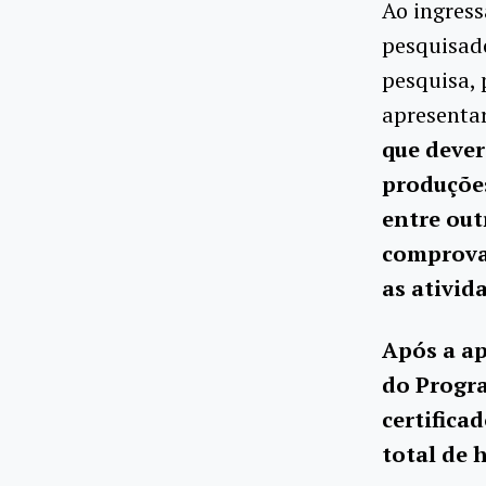
Ao ingres
pesquisad
pesquisa, 
apresent
que dever
produções 
entre out
comprovaç
as ativid
Após a ap
do Progra
certifica
total de 