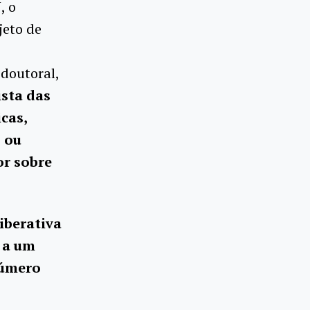
, o
jeto de
doutoral,
ista das
icas,
s ou
or sobre
iberativa
 a um
número