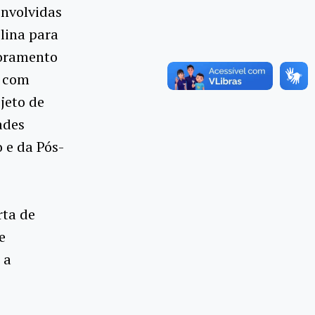
nvolvidas
lina para
toramento
, com
jeto de
ades
 e da Pós-
rta de
e
 a