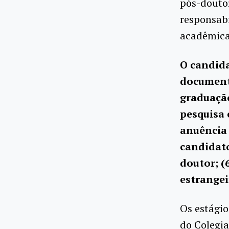
pós-doutor
responsabi
acadêmicas
O candida
document
graduação
pesquisa 
anuência 
candidato
doutor; (
estrangei
Os estági
do Colegi