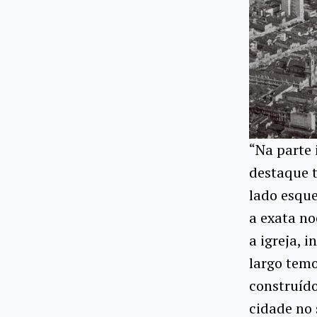
“Na parte 
destaque t
lado esque
a exata n
a igreja, 
largo temo
construído
cidade no 