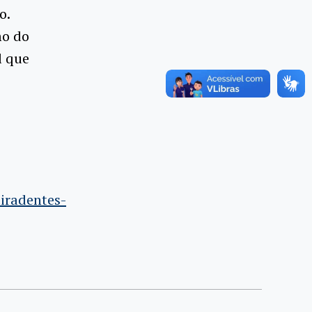
o.
mo do
l que
iradentes-