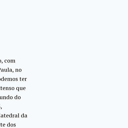
o, com
Paula, no
odemos ter
xtenso que
fundo do
,
Catedral da
rte dos