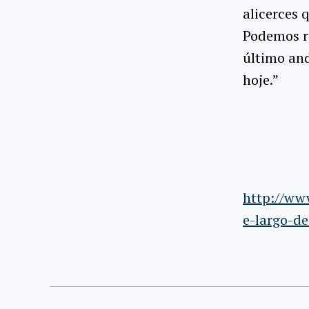
alicerces 
Podemos re
último an
hoje.”
http://ww
e-largo-de