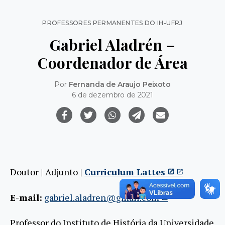
Categorias
PROFESSORES PERMANENTES DO IH-UFRJ
Gabriel Aladrén –
Coordenador de Área
Por
Fernanda de Araujo Peixoto
6 de dezembro de 2021
Doutor | Adjunto |
Curriculum Lattes
E-mail:
gabriel.aladren@gmail.com
Professor do Instituto de História da Universidade